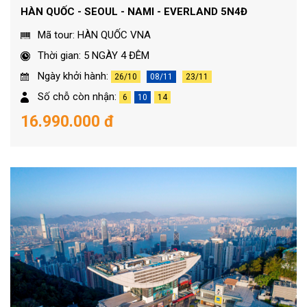
HÀN QUỐC - SEOUL - NAMI - EVERLAND 5N4Đ
Mã tour: HÀN QUỐC VNA
Thời gian: 5 NGÀY 4 ĐÊM
Ngày khởi hành:
26/10
08/11
23/11
Số chỗ còn nhận:
6
10
14
16.990.000 đ