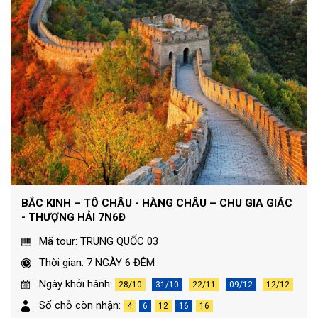
BẮC KINH – TÔ CHÂU - HÀNG CHÂU – CHU GIA GIÁC
- THƯỢNG HẢI 7N6Đ
Mã tour: TRUNG QUỐC 03
Thời gian: 7 NGÀY 6 ĐÊM
Ngày khởi hành:
28/10
31/10
22/11
09/12
12/12
Số chỗ còn nhận:
4
6
12
16
16