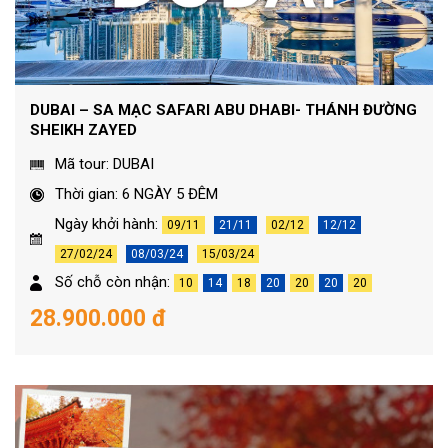
DUBAI – SA MẠC SAFARI ABU DHABI- THÁNH ĐƯỜNG
SHEIKH ZAYED
Mã tour: DUBAI
Thời gian: 6 NGÀY 5 ĐÊM
Ngày khởi hành:
09/11
21/11
02/12
12/12
27/02/24
08/03/24
15/03/24
Số chỗ còn nhận:
10
14
18
20
20
20
20
28.900.000 đ