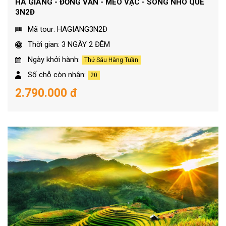
HÀ GIANG - ĐỒNG VĂN - MÈO VẠC - SÔNG NHO QUẾ
3N2Đ
Mã tour: HAGIANG3N2Đ
Thời gian: 3 NGÀY 2 ĐÊM
Ngày khởi hành:
Thứ Sáu Hàng Tuần
Số chỗ còn nhận:
20
2.790.000 đ