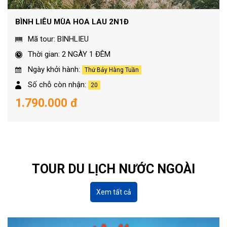
BÌNH LIÊU MÙA HOA LAU 2N1Đ
Mã tour: BINHLIEU
Thời gian: 2 NGÀY 1 ĐÊM
Ngày khởi hành:
Thứ Bảy Hàng Tuần
Số chỗ còn nhận:
20
1.790.000 đ
TOUR DU LỊCH NƯỚC NGOÀI
Xem tất cả