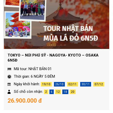
TOKYO – NÚI PHÚ SỸ - NAGOYA- KYOTO – OSAKA
6N5Đ
Mã tour: NHẬT BẢN 01
Thời gian: 6 NGÀY 5 ĐÊM
Ngày khởi hành:
19/10
26/10
02/11
30/11
07/12
Số chỗ còn nhận:
2
6
12
18
20
26.900.000 đ