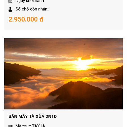
Ngày khởi hành:
Số chỗ còn nhận:
2.950.000 đ
SĂN MÂY TÀ XÙA 2N1Đ
Mã tour: TAXUA