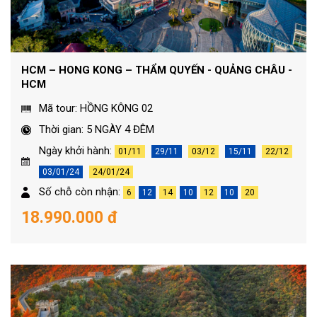
HCM – HONG KONG – THẨM QUYẾN - QUẢNG CHÂU -
HCM
Mã tour: HỒNG KÔNG 02
Thời gian: 5 NGÀY 4 ĐÊM
Ngày khởi hành:
01/11
29/11
03/12
15/11
22/12
03/01/24
24/01/24
Số chỗ còn nhận:
6
12
14
10
12
10
20
18.990.000 đ