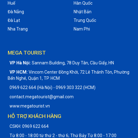
Huế
Hàn Quốc
Đà Nẵng
Nhật Bản
Đà Lạt
Trung Quốc
Nha Trang
Nam Phi
MEGA TOURIST
VP Hà Nội:
Sannam Building, 78 Duy Tân, Cầu Giấy, HN
VP HCM:
Vincom Center Đồng Khởi, 72 Lê Thánh Tôn, Phường
Bến Nghé, Quận 1, TP. HCM
0969 622 664 (Hà Nội) - 0969 303 322 (HCM)
contact.megatourist@gmail.com
www.megatourist.vn
HỖ TRỢ KHÁCH HÀNG
CSKH: 0969 622 664
Từ 8:00 - 18:00 từ thứ 2 - thứ 6; Thứ Bảy Từ 8:00 - 17:00