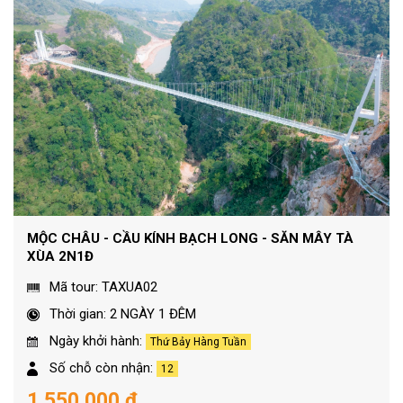
MỘC CHÂU - CẦU KÍNH BẠCH LONG - SĂN MÂY TÀ
XÙA 2N1Đ
Mã tour: TAXUA02
Thời gian: 2 NGÀY 1 ĐÊM
Ngày khởi hành:
Thứ Bảy Hàng Tuần
Số chỗ còn nhận:
12
1.550.000 đ