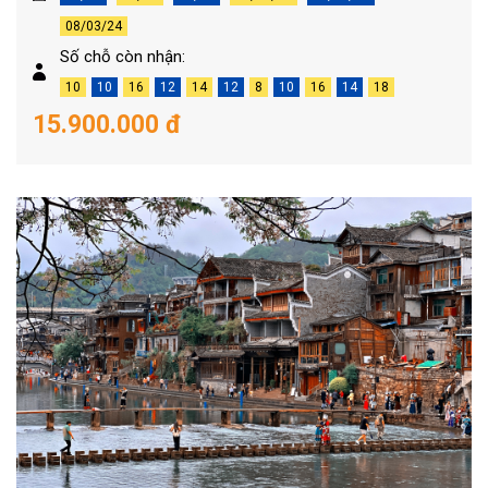
08/03/24
Số chỗ còn nhận:
10
10
16
12
14
12
8
10
16
14
18
15.900.000 đ