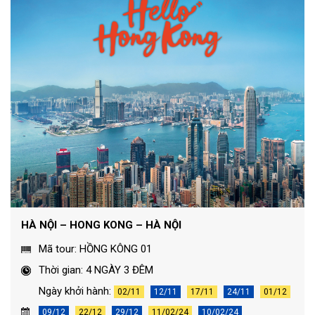
HÀ NỘI – HONG KONG – HÀ NỘI
Mã tour: HỒNG KÔNG 01
Thời gian: 4 NGÀY 3 ĐÊM
Ngày khởi hành:
02/11
12/11
17/11
24/11
01/12
09/12
22/12
29/12
11/02/24
10/02/24