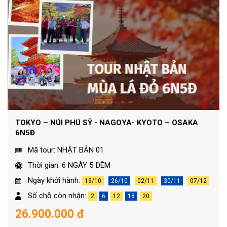
TOKYO – NÚI PHÚ SỸ - NAGOYA- KYOTO – OSAKA
6N5Đ
Mã tour: NHẬT BẢN 01
Thời gian: 6 NGÀY 5 ĐÊM
Ngày khởi hành:
19/10
26/10
02/11
30/11
07/12
Số chỗ còn nhận:
2
6
12
18
20
26.900.000 đ