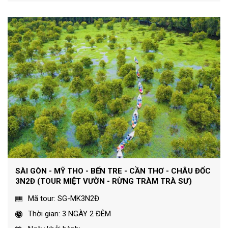
SÀI GÒN - MỸ THO - BẾN TRE - CẦN THƠ - CHÂU ĐỐC
3N2Đ (TOUR MIỆT VƯỜN - RỪNG TRÀM TRÀ SƯ)
Mã tour: SG-MK3N2Đ
Thời gian: 3 NGÀY 2 ĐÊM