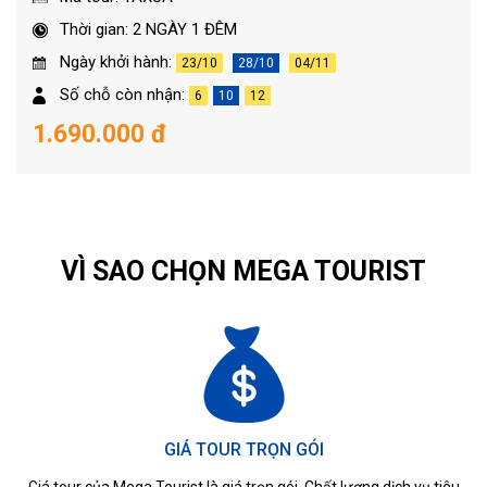
Thời gian: 2 NGÀY 1 ĐÊM
Ngày khởi hành:
23/10
28/10
04/11
Số chỗ còn nhận:
6
10
12
1.690.000 đ
VÌ SAO CHỌN MEGA TOURIST
GIÁ TOUR TRỌN GÓI
Giá tour của Mega Tourist là giá trọn gói. Chất lượng dịch vụ tiêu