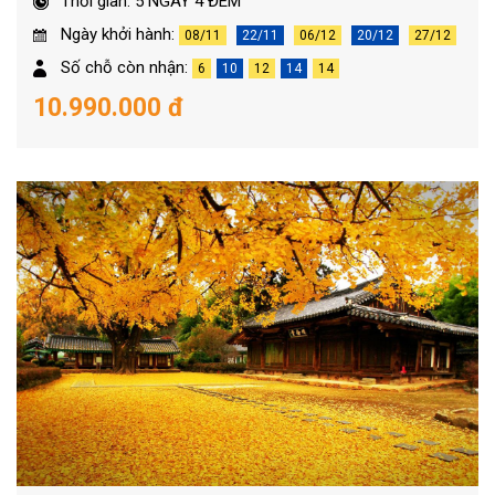
Thời gian: 5 NGÀY 4 ĐÊM
Ngày khởi hành:
08/11
22/11
06/12
20/12
27/12
Số chỗ còn nhận:
6
10
12
14
14
10.990.000 đ