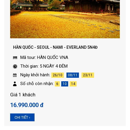
HÀN QUỐC - SEOUL - NAMI - EVERLAND 5N4Đ
Mã tour: HÀN QUỐC VNA
Thời gian: 5 NGÀY 4 ĐÊM
Ngày khởi hành:
26/10
08/11
23/11
Số chỗ còn nhận:
6
10
14
Giá 1 khách
16.990.000 đ
CHI TIẾT ›