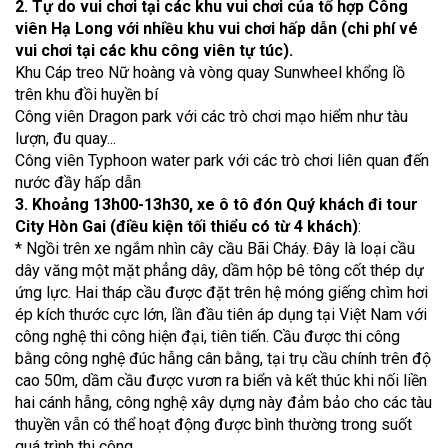
2. Tự do vui chơi tại các khu vui chơi của tổ hợp Công
viên Hạ Long với nhiều khu vui chơi hấp dẫn (chi phí vé
vui chơi tại các khu công viên tự túc).
Khu Cáp treo Nữ hoàng và vòng quay Sunwheel khổng lồ
trên khu đồi huyền bí
Công viên Dragon park với các trò chơi mạo hiểm như tàu
lượn, đu quay...
Công viên Typhoon water park với các trò chơi liên quan đến
nước đầy hấp dẫn
3. Khoảng 13h00-13h30, xe ô tô đón Quý khách đi tour
City Hòn Gai (điều kiện tối thiểu có từ 4 khách)
:
* Ngồi trên xe ngắm nhìn cây cầu Bãi Cháy. Đây là loại cầu
dây văng một mặt phẳng dây, dầm hộp bê tông cốt thép dự
ứng lực. Hai tháp cầu được đặt trên hệ móng giếng chìm hơi
ép kích thước cực lớn, lần đầu tiên áp dụng tại Việt Nam với
công nghệ thi công hiện đại, tiên tiến. Cầu được thi công
bằng công nghệ đúc hẫng cân bằng, tại trụ cầu chính trên độ
cao 50m, dầm cầu được vươn ra biển và kết thúc khi nối liền
hai cánh hẫng, công nghệ xây dựng này đảm bảo cho các tàu
thuyền vẫn có thể hoạt động được bình thường trong suốt
quá trình thi công.