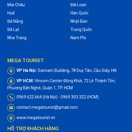
Mai Châu
Đài Loan
Huế
Hàn Quốc
Đà Nẵng
Nhật Bản
Đà Lạt
Trung Quốc
Nha Trang
Nam Phi
MEGA TOURIST
VP Hà Nội:
Sannam Building, 78 Duy Tân, Cầu Giấy, HN
VP HCM:
Vincom Center Đồng Khởi, 72 Lê Thánh Tôn,
Phường Bến Nghé, Quận 1, TP. HCM
0969 622 664 (Hà Nội) - 0969 303 322 (HCM)
contact.megatourist@gmail.com
www.megatourist.vn
HỖ TRỢ KHÁCH HÀNG