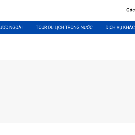
Góc 
NƯỚC NGOÀI
TOUR DU LỊCH TRONG NƯỚC
DỊCH VỤ KHÁC