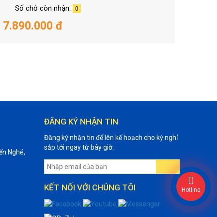
Số chỗ còn nhận:
0
7.890.000 đ
ĐĂNG KÝ NHẬN TIN
Đăng ký nhận tin để lên kế hoạch cho kỳ nghỉ
sắp tới ngay từ bây giờ.
ến Nghé,
KẾT NỐI VỚI CHÚNG TÔI
Hotline