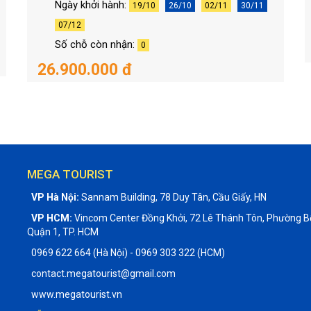
Ngày khởi hành:
19/10
26/10
02/11
30/11
07/12
Số chỗ còn nhận:
0
26.900.000 đ
MEGA TOURIST
VP Hà Nội:
Sannam Building, 78 Duy Tân, Cầu Giấy, HN
VP HCM:
Vincom Center Đồng Khởi, 72 Lê Thánh Tôn, Phường B
Quận 1, TP. HCM
0969 622 664 (Hà Nội) - 0969 303 322 (HCM)
contact.megatourist@gmail.com
www.megatourist.vn