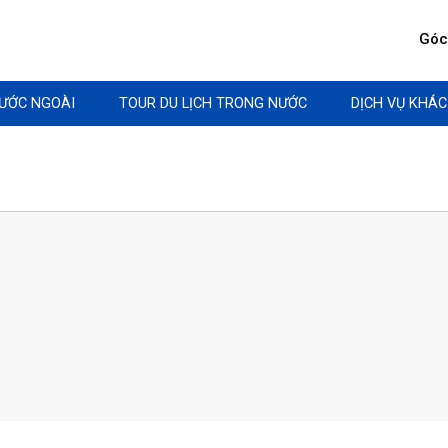
Góc 
NƯỚC NGOÀI
TOUR DU LỊCH TRONG NƯỚC
DỊCH VỤ KHÁC