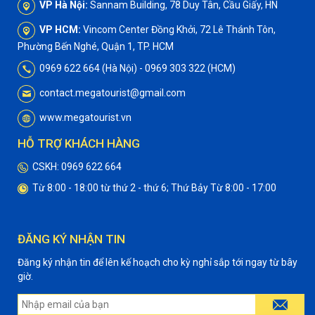
VP Hà Nội:
Sannam Building, 78 Duy Tân, Cầu Giấy, HN
VP HCM:
Vincom Center Đồng Khởi, 72 Lê Thánh Tôn,
Phường Bến Nghé, Quận 1, TP. HCM
0969 622 664 (Hà Nội) - 0969 303 322 (HCM)
contact.megatourist@gmail.com
www.megatourist.vn
HỖ TRỢ KHÁCH HÀNG
CSKH: 0969 622 664
Từ 8:00 - 18:00 từ thứ 2 - thứ 6; Thứ Bảy Từ 8:00 - 17:00
ĐĂNG KÝ NHẬN TIN
Đăng ký nhận tin để lên kế hoạch cho kỳ nghỉ sắp tới ngay từ bây
giờ.