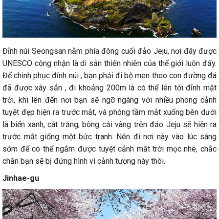
Đỉnh núi Seongsan nằm phía đông cuối đảo Jeju, nơi đây được
UNESCO công nhận là di sản thiên nhiên của thế giới luôn đấy.
Để chinh phục đỉnh núi , bạn phải đi bộ men theo con đường đá
đã được xây sẳn , đi khoảng 200m là có thể lên tới đỉnh mặt
trời, khi lên đến nơi bạn sẽ ngỡ ngàng với nhiều phong cảnh
tuyệt đẹp hiện ra trước mắt, và phóng tầm mắt xuống bên dưới
là biển xanh, cát trắng, bông cải vàng trên đảo Jeju sẽ hiện ra
trước mắt giống một bức tranh. Nên đi nơi này vào lúc sáng
sớm để có thể ngắm được tuyệt cảnh măt trời mọc nhé, chắc
chắn bạn sẽ bị đứng hình vì cảnh tượng này thôi.
Jinhae-gu